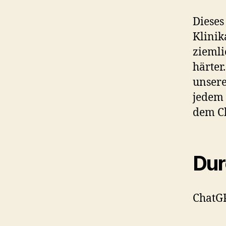
Dieses
Klinik
ziemli
härter
unsere
jedem 
dem Ch
Du
ChatGP