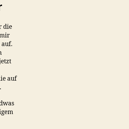
r
r die
 mir
 auf.
h
etzt
ie auf
.
ndwas
sigem