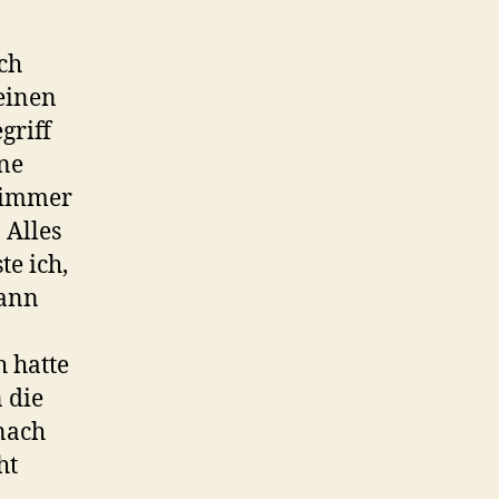
Ich
einen
griff
ine
r immer
 Alles
te ich,
wann
h hatte
 die
 nach
ht