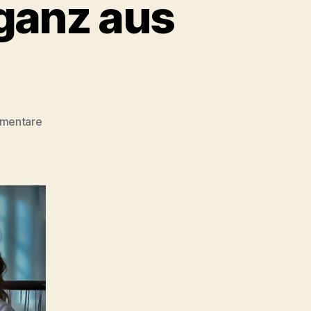
ganz aus
zu
mentare
Die
Krankenschwester
ganz
aus
Licht