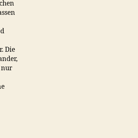
ichen
assen
nd
. Die
ander,
 nur
ne