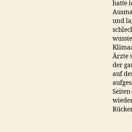
hatte 
Ausmaß
und la
schlec
wusste
Klimaa
Ärzte 
der ga
auf de
aufges
Seiten
wieder
Rücken