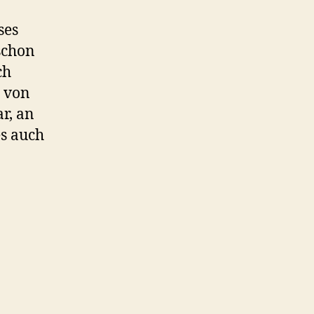
ses
schon
ch
e von
r, an
es auch