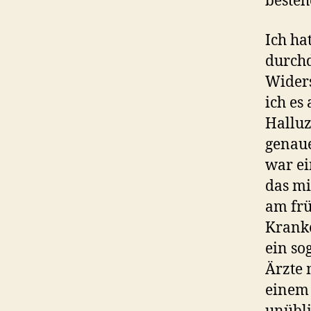
besteh
Ich ha
durchd
Widers
ich es
Halluz
genaue
war ei
das mi
am frü
Kranke
ein so
Ärzte 
einem 