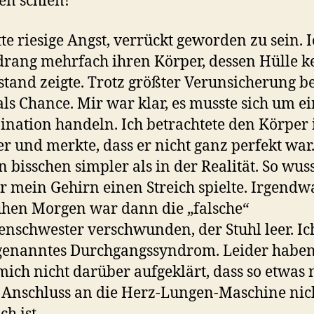
en schien!
tte riesige Angst, verrückt geworden zu sein. 
rang mehrfach ihren Körper, dessen Hülle k
tand zeigte. Trotz größter Verunsicherung be
 als Chance. Mir war klar, es musste sich um e
ination handeln. Ich betrachtete den Körpe
r und merkte, dass er nicht ganz perfekt war.
n bisschen simpler als in der Realität. So wuss
r mein Gehirn einen Streich spielte. Irgend
hen Morgen war dann die „falsche“
nschwester verschwunden, der Stuhl leer. Ic
genanntes Durchgangssyndrom. Leider haben
mich nicht darüber aufgeklärt, dass so etwas
Anschluss an die Herz-Lungen-Maschine nic