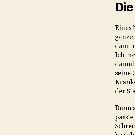
Die
Eines 
ganze 
dann n
Ich me
damals
seine 
Kranke
der St
Dann s
passte
Schreck