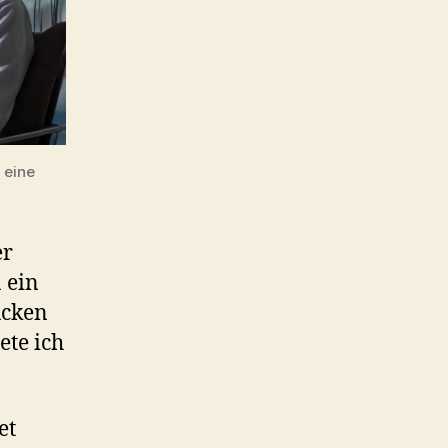
 eine
er
n ein
ücken
ete ich
et