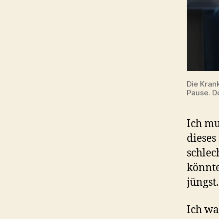
Die Kran
Pause. D
Ich mu
dieses
schlec
könnt
jüngst
Ich wa