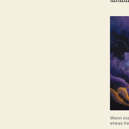
unübli
Wenn man
etwas he