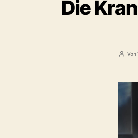
Die Kra
Von
Beitra