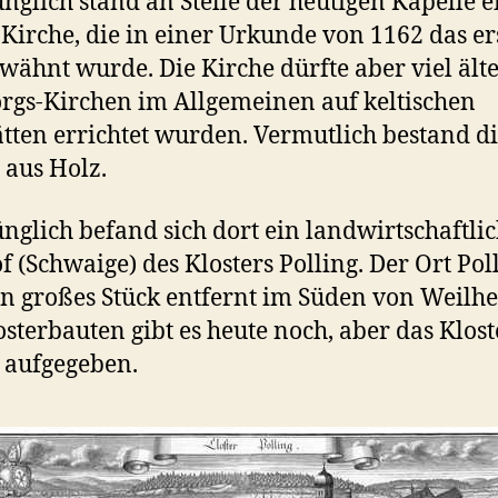
nglich stand an Stelle der heutigen Kapelle e
 Kirche, die in einer Urkunde von 1162 das er
wähnt wurde. Die Kirche dürfte aber viel älte
rgs-Kirchen im Allgemeinen auf keltischen
ätten errichtet wurden. Vermutlich bestand d
 aus Holz.
nglich befand sich dort ein landwirtschaftli
f (Schwaige) des Klosters Polling. Der Ort Pol
ein großes Stück entfernt im Süden von Weilh
osterbauten gibt es heute noch, aber das Klost
 aufgegeben.