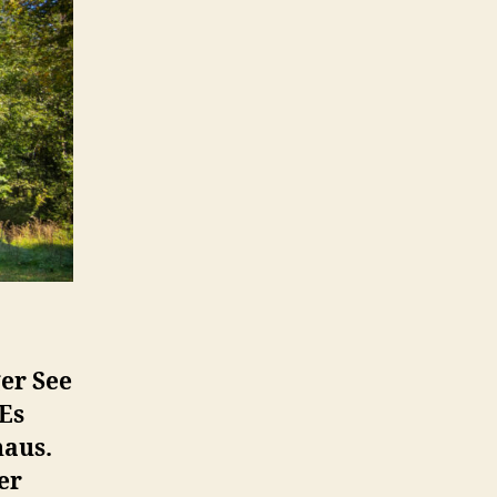
er See
 Es
haus.
er