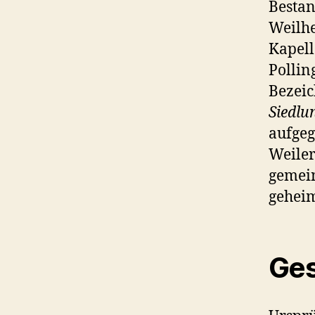
Bestan
Weilhe
Kapell
Pollin
Bezei
Siedlu
aufgeg
Weiler
gemein
geheim
Ges