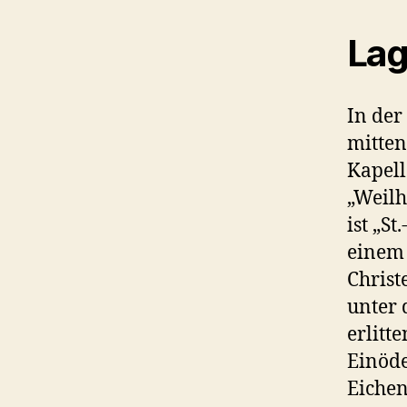
La
In der
mitten
Kapell
„Weilh
ist „S
einem 
Christ
unter 
erlitt
Einöde
Eichen