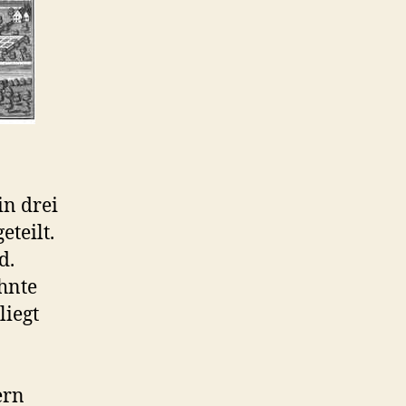
in drei
teilt.
d.
ähnte
liegt
ern