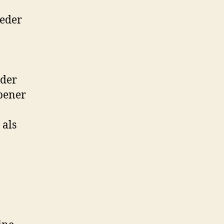
ieder
oder
ebener
 als