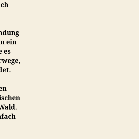
och
indung
n ein
 es
rrwege,
det.
en
ischen
Wald.
nfach