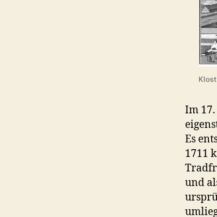
Klost
Im 17.
eigens
Es ent
1711 k
Tradfr
und al
ursprü
umlieg