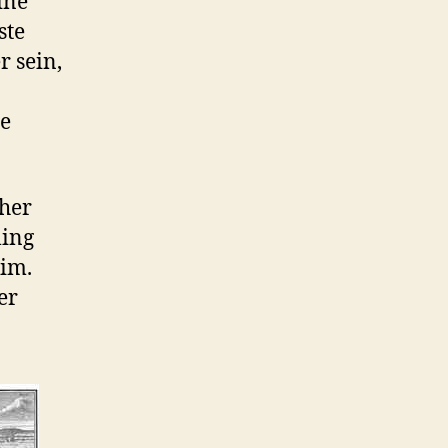
ine
ste
r sein,
ie
cher
ling
eim.
er