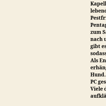
Kapel
leben
Pestfr
Penta
zum S
nach 
gibt e
sodas
Als En
erhän
Hund.
PC ge
Viele 
aufkl