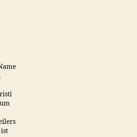
r Name
,
isti
ium
r
ilers
ist