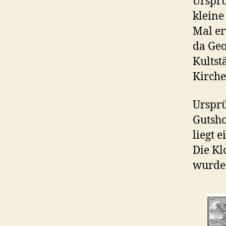
Ursprü
kleine
Mal er
da Geo
Kultst
Kirche
Ursprü
Gutsho
liegt 
Die Kl
wurde