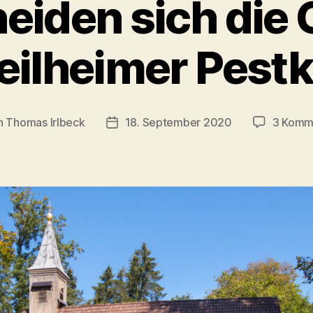
eiden sich die 
eilheimer Pestk
n
Thomas Irlbeck
18. September 2020
3 Komm
agsautor
Veröffentlichungsdatum