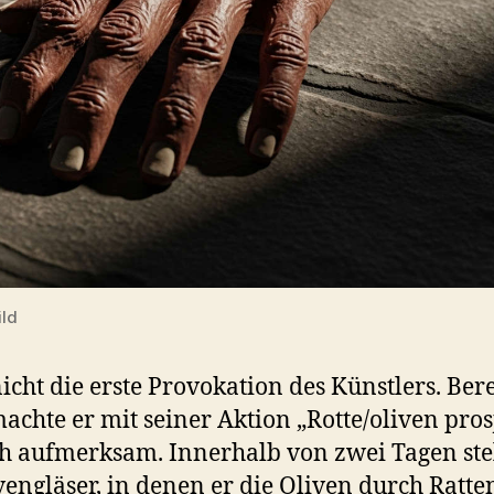
ld
 nicht die erste Provokation des Künstlers. Bere
achte er mit seiner Aktion „Rotte/oliven pros
ch aufmerksam. Innerhalb von zwei Tagen stel
vengläser, in denen er die Oliven durch Ratt