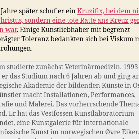
 Jahre später schuf er ein
Kruzifix, bei dem ni
Christus, sondern eine tote Ratte ans Kreuz ge
n war
. Einige Kunstliebhaber mit begrenzt
rägter Toleranz bedankten sich bei Viskum 
rohungen.
m studierte zunächst Veterinärmedizin. 1993
 er das Studium nach 6 Jahren ab und ging an
gische Akademie der bildenden Künste in Os
ünstler macht Installationen, Performances,
rafie und Malerei. Das vorherrschende Thema
od. Er hat das Vestfossen Kunstlaboratorium
ndet, eine Kunstgalerie für internationale
enössische Kunst im norwegischen Øvre Eiker.