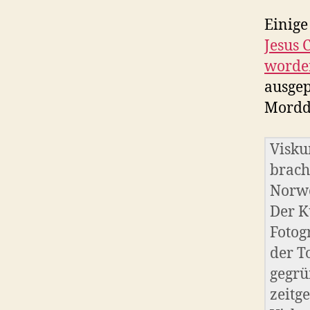
Einige
Jesus 
worde
ausgep
Mordd
Visku
brach
Norwe
Der K
Fotog
der T
gegrü
zeitg