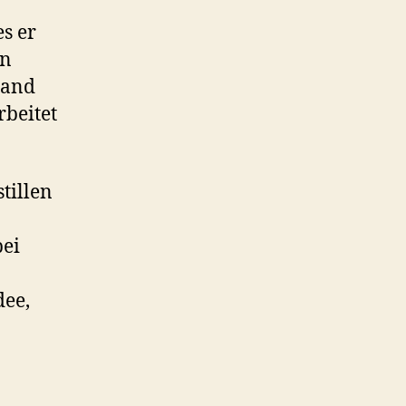
s er
en
Hand
rbeitet
tillen
bei
dee,