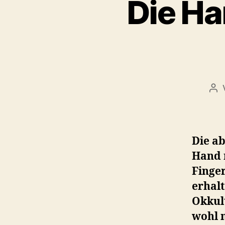
Die Ha
Bei
Die ab
Hand 
Finge
erhal
Okkul
wohl 