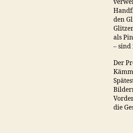
verwen
Handfl
den Gl
Glitze
als Pi
– sind
Der Pr
Kämmer
Spätes
Bilder
Vorderg
die Ge