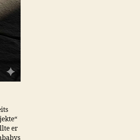
its
jekte“
lte er
enbabys