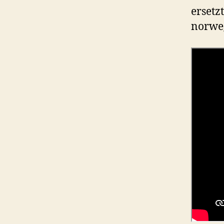
ersetz
norweg