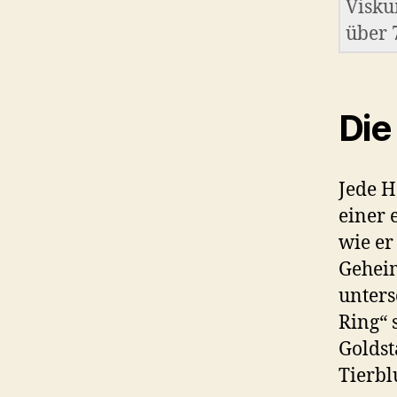
Visku
über 
Die
Jede H
einer 
wie er
Geheim
unters
Ring“ 
Goldst
Tierbl