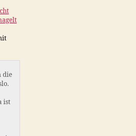
cht
nagelt
mit
 die
lo.
 ist