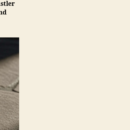
stler
and