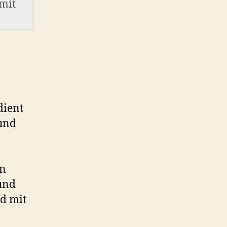
mit
dient
und
en
und
nd mit