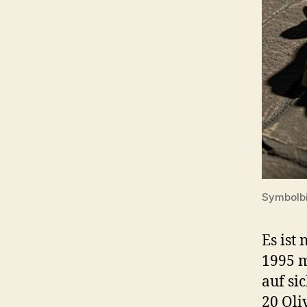
Symbolbi
Es ist
1995 m
auf si
20 Oli