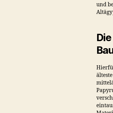
und be
Altägy
Die
Bau
Hierfü
ältest
mittel
Papyru
versch
eintau