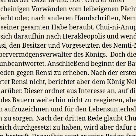
al aus der Oase Ta-íḥu. Dort wird er unter
cheinigen Vorwänden vom leibeigenen Päch
acht oder, nach anderen Handschriften, Nem
 seiner gesamten Habe beraubt. Chui-ni-Anu
 sich daraufhin nach Herakleopolis und wend
si, den Besitzer und Vorgesetzten des Nemti-
ervermögensverwalter des Königs. Doch die 
 unbeantwortet. Anschließend beginnt der Ba
eden gegen Rensi zu erheben. Nach der erste
tet Rensi nicht, berichtet aber dem König N
darüber. Dieser ordnet aus Interesse an, auf d
des Bauern weiterhin nicht zu reagieren, abe
ch aufzuzeichnen und für den Lebensunterhal
 zu sorgen. Nach der dritten Rede glaubt Chu
sich durchgesetzt zu haben, wird aber dafür 