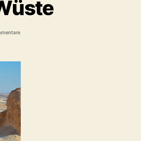
 Wüste
zu
mmentare
Ägypten:
Die
Weiße
Wüste