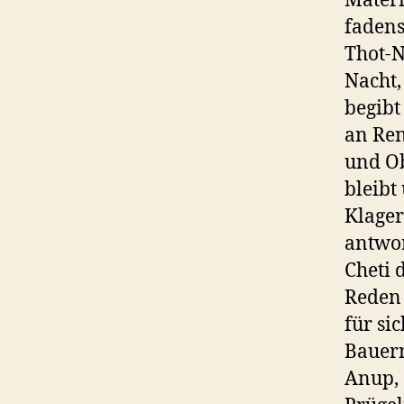
Materi
fadens
Thot-N
Nacht,
begibt
an Ren
und Ob
bleibt
Klager
antwor
Cheti 
Reden 
für si
Bauern
Anup, 