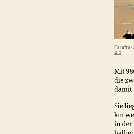
Farafra-
4.0
Mit 98
die zw
damit 
Sie li
km wes
in der
halbe