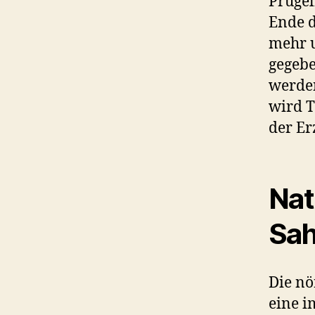
Prügel
Ende d
mehr u
gegebe
werden
wird T
der Er
Nat
Sah
Die nö
eine i