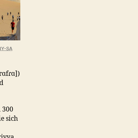
BY-SA
ɾɑfɾɑ])
nd
d 300
e sich
iyya.