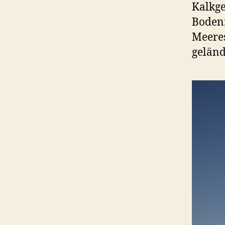
Kalkge
Bodenf
Meeres
gelän