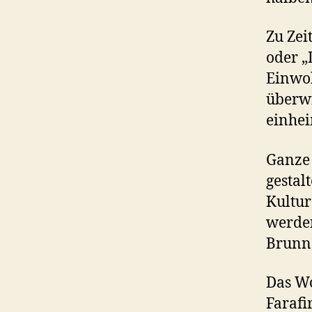
Zu Zei
oder „
Einwoh
überwi
einhei
Ganze 
gestal
Kultur
werden
Brunne
Das Wo
Farafi