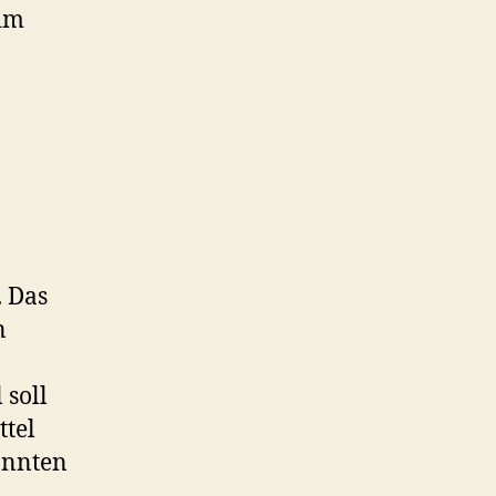
 im
. Das
n
 soll
ttel
annten