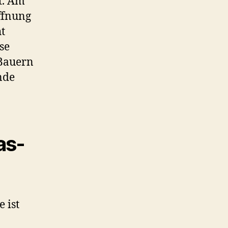
t. Am
ffnung
t
se
 Bauern
nde
as-
 ist