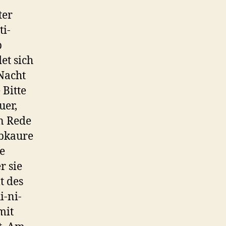
ter
ti-
p
et sich
Nacht
Bitte
uer,
n Rede
ebkaure
ie
r sie
t des
i-ni-
mit