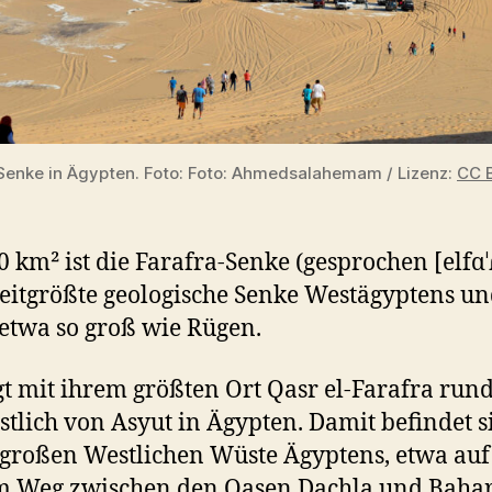
Senke in Ägypten. Foto: Foto: Ahmedsalahemam / Lizenz:
CC 
0 km² ist die Farafra-Senke (gesprochen [elfɑˈ
eitgrößte geologische Senke Westägyptens u
etwa so groß wie Rügen.
egt mit ihrem größten Ort Qasr el-Farafra run
tlich von Asyut in Ägypten. Damit befindet si
 großen Westlichen Wüste Ägyptens, etwa auf
m Weg zwischen den Oasen Dachla und Bahar