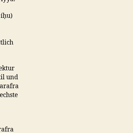
-íḥu)
tlich
tektur
til und
Farafra
echste
rafra