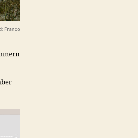
ld: Franco
ummern
aber