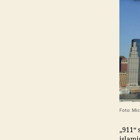
Foto: Mic
„911“ 
islami