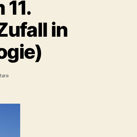
 11.
ufall in
gie)
zu
tare
Die
Anschläge
vom
11.
September:
Makabrer
Zufall
in