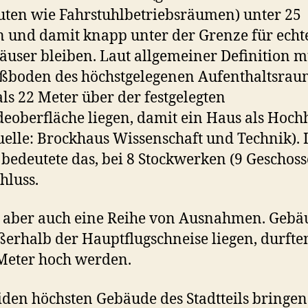
ten wie Fahrstuhlbetriebsräumen) unter 25
 und damit knapp unter der Grenze für echt
user bleiben. Laut allgemeiner Definition m
ßboden des höchstgelegenen Aufenthaltsrau
ls 22 Meter über der festgelegten
eoberfläche liegen, damit ein Haus als Hoch
Quelle: Brockhaus Wissenschaft und Technik). 
 bedeutete das, bei 8 Stockwerken (9 Geschoss
hluss.
t aber auch eine Reihe von Ausnahmen. Gebä
ßerhalb der Hauptflugschneise liegen, durfte
Meter hoch werden.
iden höchsten Gebäude des Stadtteils bringen