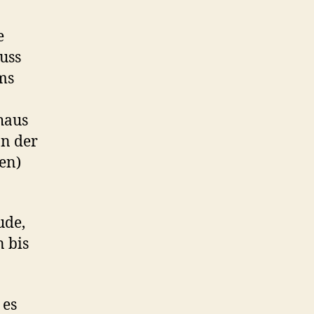
e
uss
ms
haus
In der
en)
ude,
n bis
 es