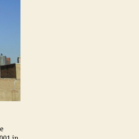
München
(Numerologie)
ie
001 in