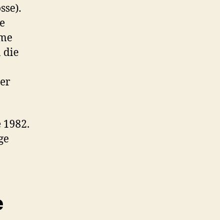
sse).
he
rme
 die
er
e 1982.
ge
e