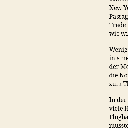
New Yo
Passag
Trade 
wie wi
Wenige
in ame
der Mo
die No
zum T
In der
viele 
Flugha
musste