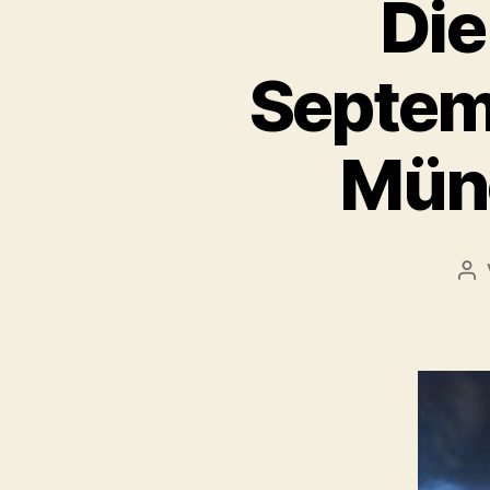
Die
Septemb
Mün
Be