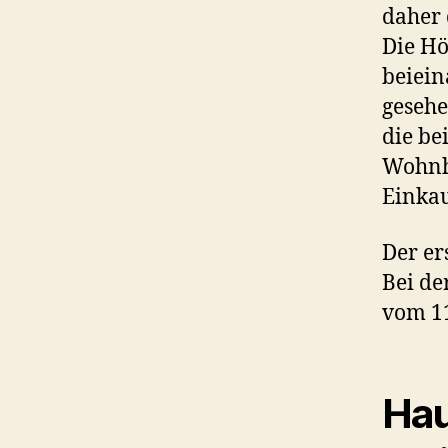
daher 
Die Hö
beiein
gesehe
die b
Wohnhä
Einkau
Der er
Bei de
vom 11
Hau