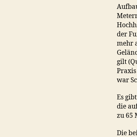
Aufbau
Metern
Hochhä
der Fu
mehr a
Geländ
gilt (
Praxis
war Sc
Es gib
die au
zu 65 
Die be