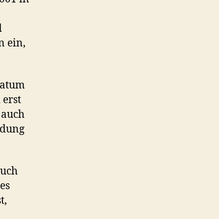
d
n ein,
Datum
 erst
 auch
ndung
auch
es
t,