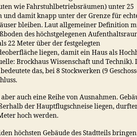
ten wie Fahrstuhlbetriebsräumen) unter 25
 und damit knapp unter der Grenze für echt
user bleiben. Laut allgemeiner Definition m
ßboden des höchstgelegenen Aufenthaltsrau
ls 22 Meter über der festgelegten
eoberfläche liegen, damit ein Haus als Hoch
Quelle: Brockhaus Wissenschaft und Technik). 
 bedeutete das, bei 8 Stockwerken (9 Geschoss
hluss.
t aber auch eine Reihe von Ausnahmen. Gebä
ßerhalb der Hauptflugschneise liegen, durfte
Meter hoch werden.
iden höchsten Gebäude des Stadtteils bringen