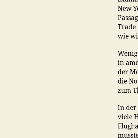
New Yo
Passag
Trade 
wie wi
Wenige
in ame
der Mo
die No
zum T
In der
viele 
Flugha
musste