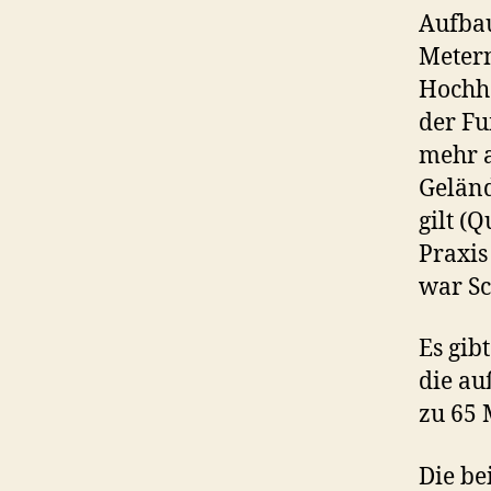
Aufbau
Metern
Hochhä
der Fu
mehr a
Geländ
gilt (
Praxis
war Sc
Es gib
die au
zu 65 
Die be