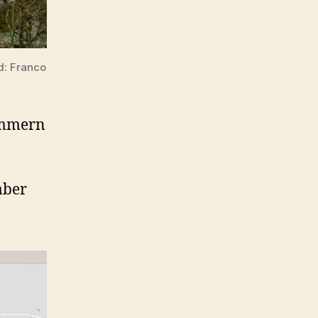
ld: Franco
ummern
aber