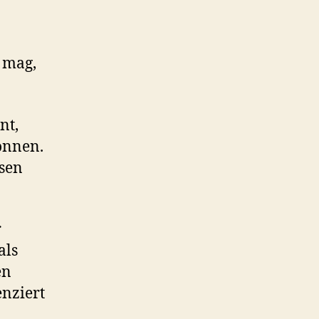
 mag,
nt,
önnen.
ssen
r
als
en
enziert