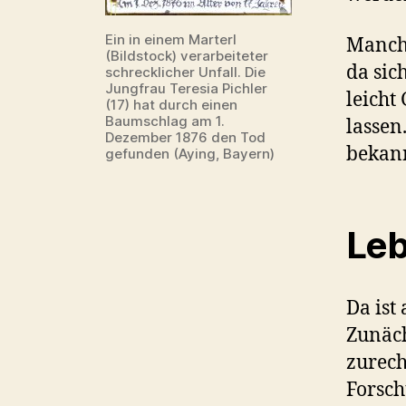
Ein in einem Marterl
Manch
(Bildstock) verarbeiteter
da sic
schrecklicher Unfall. Die
Jungfrau Teresia Pichler
leicht
(17) hat durch einen
Baumschlag am 1.
lassen
Dezember 1876 den Tod
bekann
gefunden (Aying, Bayern)
Leb
Da ist
Zunäc
zurech
Forsch