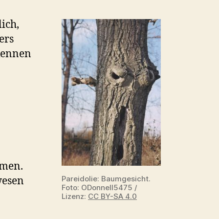
ich,
ers
rkennen
umen.
Pareidolie: Baumgesicht.
wesen
Foto: ODonnell5475 /
Lizenz:
CC BY-SA 4.0