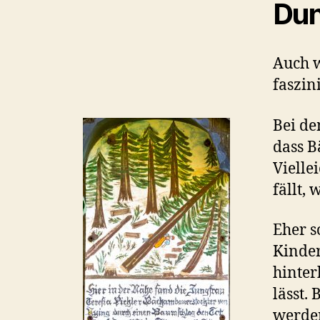
Dun
Auch 
faszin
Bei de
dass B
Vielle
fällt,
Eher s
Kinder
hinter
lässt.
werde