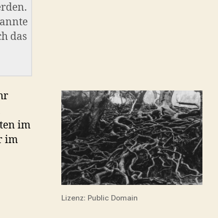
erden.
kannte
ch das
hr
,
ten im
r im
Lizenz: Public Domain