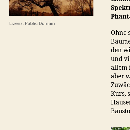
Spekt
Phant
Lizenz: Public Domain
Ohne s
Bäume 
den wi
und vi
allem 
aber w
Zuwäch
Kurs, 
Häuser
Bausto