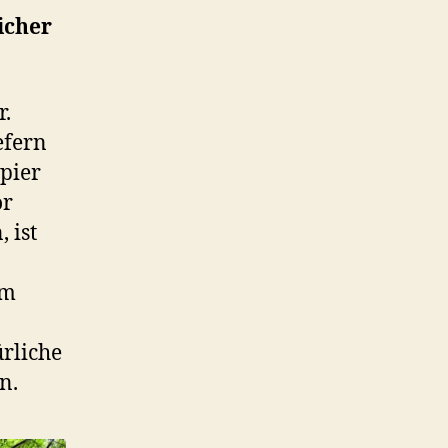
icher
r.
efern
apier
or
 ist
im
rliche
n.