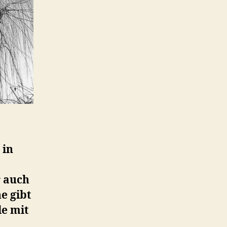
 in
r auch
e gibt
le mit