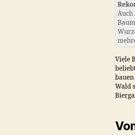
Reko
Auch 
Baum 
Wurze
mehre
Viele 
belieb
bauen 
Wald s
Bierga
Vo