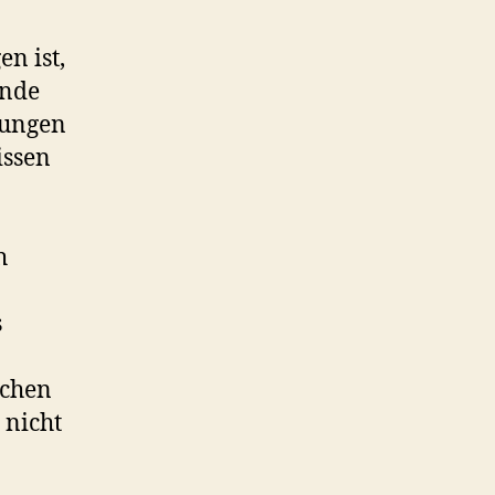
n ist,
ende
lungen
issen
h
s
ichen
 nicht