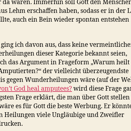
 da wären. Immerhin soll Gott den Menschen
aus Lehm erschaffen haben, sodass er in der 
ollte, auch ein Bein wieder spontan entstehen
.
 ging ich davon aus, dass keine vermeintlich
heilungen dieser Kategorie bekannt seien,
h das Argument in Frageform „Warum heilt 
Amputierten?“ der vielleicht überzeugendste
s gegen Wunderheilungen wäre (auf der We
on’t God heal amputees?
wird diese Frage ga
gsten Frage erklärt, die man über Gott stellen
wäre es für Gott die beste Werbung. Er könnt
n Heilungen viele Ungläubige und Zweifler
drucken.