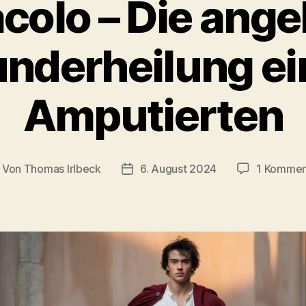
acolo – Die ang
nderheilung ei
Amputierten
Von
Thomas Irlbeck
6. August 2024
1 Kommen
itragsautor
Veröffentlichungsdatum