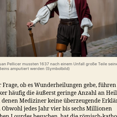
uan Pellicer mussten 1637 nach einem Unfall große Teile sein
Beins amputiert werden (Symbolbild)
r Frage, ob es Wunderheilungen gebe, führen
ker häufig die äußerst geringe Anzahl an He
i denen Mediziner keine überzeugende Erkl
 Obwohl jedes Jahr vier bis sechs Millionen
en Lourdes besuchen, hat die römisch-katho