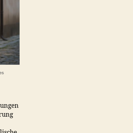
es
ilungen
ärung
lische