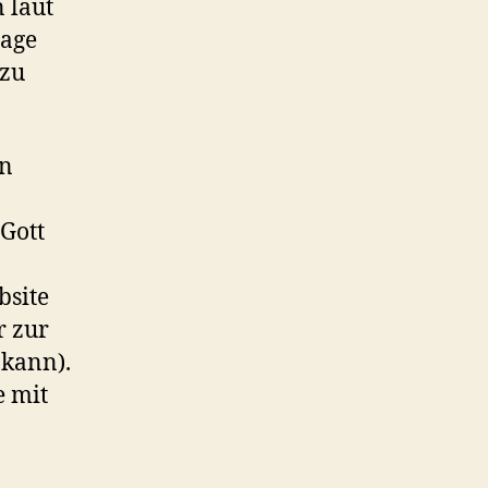
 laut
Lage
 zu
en
Gott
bsite
r zur
 kann).
e mit