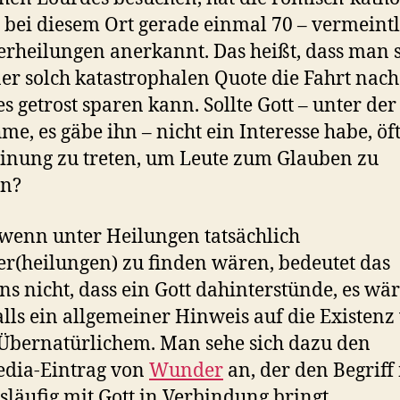
 bei diesem Ort gerade einmal 70 – vermeintl
heilungen anerkannt. Das heißt, dass man s
ner solch katastrophalen Quote die Fahrt nach
s getrost sparen kann. Sollte Gott – unter der
e, es gäbe ihn – nicht ein Interesse habe, öft
inung zu treten, um Leute zum Glauben zu
en?
 wenn unter Heilungen tatsächlich
(heilungen) zu finden wären, bedeutet das
ns nicht, dass ein Gott dahinterstünde, es wä
alls ein allgemeiner Hinweis auf die Existenz
Übernatürlichem. Man sehe sich dazu den
edia-Eintrag von
Wunder
an, der den Begriff 
läufig mit Gott in Verbindung bringt.