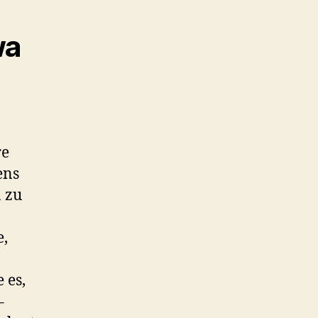
wa
re
ens
 zu
e,
 es,
–