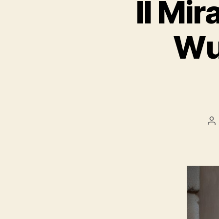
Il Mir
Wu
Be