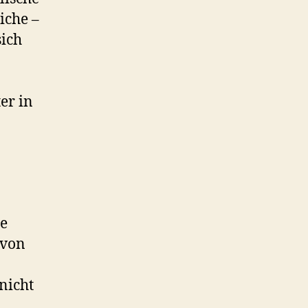
iche –
ich
er in
re
 von
nicht