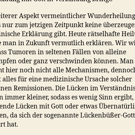
iterer Aspekt vermeintlicher Wunderheilunge
s nur zum jetzigen Zeitpunkt keine überzeug
nische Erklärung gibt. Heute rätselhafte Hei
 man in Zukunft vermutlich erklären. Wir w
dass Tumoren in seltenen Fällen von alleine
mpfen oder ganz verschwinden können. Man
ht hier noch nicht alle Mechanismen, dennoc
t alles für eine medizinische Ursache solcher
nen Remissionen. Die Lücken im Verständni
 immer kleiner, sodass es wenig Sinn ergibt,
ende Lücken mit Gott oder etwas Übernatürl
len, da sich der sogenannte Lückenbüßer-Gott
t hat.