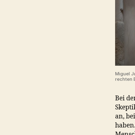
Miguel J
rechten 
Bei de
Skepti
an, be
haben.
Mensch