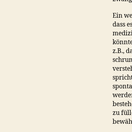
Ein we
dass e
medizi
könnte
z.B., 
schru
verste
sprich
sponta
werden
besteh
zu fül
bewähr