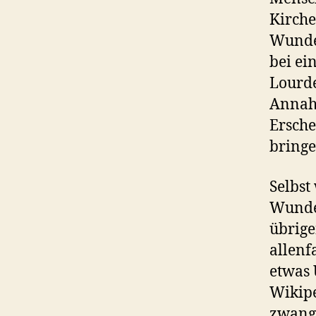
Kirche
Wunder
bei ei
Lourde
Annahm
Ersche
bring
Selbst
Wunder
übrige
allenf
etwas 
Wikip
zwangs