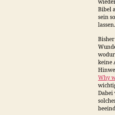
wieder
Bibel 
sein s
lassen
Bisher
Wunder
wodurc
keine 
Hinwei
Why w
wichti
Dabei 
solche
beein